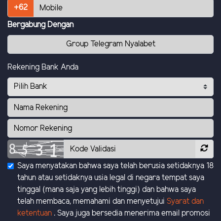
+62
Bergabung Dengan
Group Telegram Nyalabet
Rekening Bank Anda
Saya menyatakan bahwa saya telah berusia setidaknya 18
tahun atau setidaknya usia legal di negara tempat saya
tinggal (mana saja yang lebih tinggi) dan bahwa saya
telah membaca, memahami dan menyetujui
Syarat dan
ketentuan
. Saya juga bersedia menerima email promosi