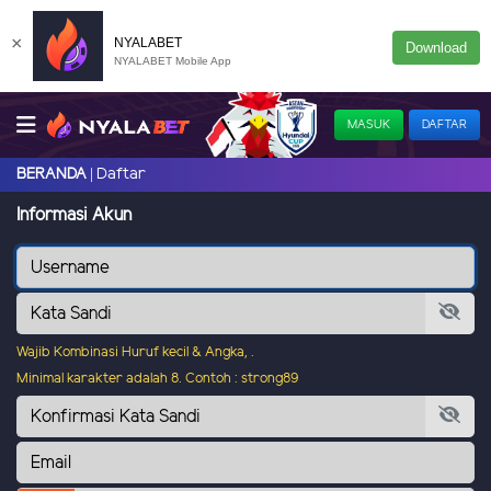
×
NYALABET
Download
NYALABET Mobile App
MASUK
DAFTAR
Daftar
BERANDA
Informasi Akun
Wajib Kombinasi Huruf kecil & Angka, .
Minimal karakter adalah 8. Contoh : strong89