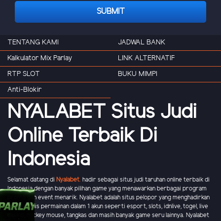
SUBMIT
TENTANG KAMI
JADWAL BANK
Kalkulator Mix Parlay
LINK ALTERNATIF
RTP SLOT
BUKU MIMPI
Anti-Blokir
NYALABET Situs Judi
Online Terbaik Di
Indonesia
Selamat datang di
Nyalabet
.
hadir sebagai situs judi taruhan online terbaik di
Indonesia dengan banyak pilihan game yang menawarkan berbagai program
promo dan event menarik. Nyalabet adalah situs pelopor yang menghadirkan
banyak jenis permainan dalam 1 akun seperti esport, slots, idnlive, togel, live
casino, mickey mouse, tangkas dan masih banyak game seru lainnya. Nyalabet