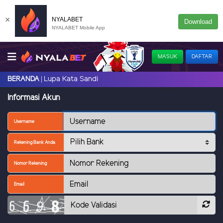
×
NYALABET
Download
NYALABET Mobile App
MASUK
DAFTAR
Lupa Kata Sandi
BERANDA
Informasi Akun
Username
Rekening Bank Anda
Nomor Rekening
Email