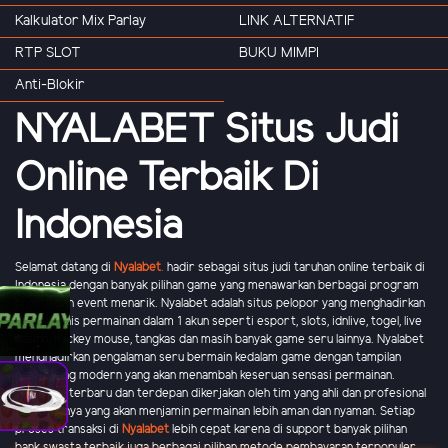
Kalkulator Mix Parlay
LINK ALTERNATIF
RTP SLOT
BUKU MIMPI
Anti-Blokir
NYALABET Situs Judi
Online Terbaik Di
Indonesia
Selamat datang di
Nyalabet
.
hadir sebagai situs judi taruhan online terbaik di
Indonesia dengan banyak pilihan game yang menawarkan berbagai program
promo dan event menarik. Nyalabet adalah situs pelopor yang menghadirkan
banyak jenis permainan dalam 1 akun seperti esport, slots, idnlive, togel, live
casino, mickey mouse, tangkas dan masih banyak game seru lainnya. Nyalabet
menghadirkan pengalaman seru bermain kedalam game dengan tampilan
grafik yang modern yang akan menambah keseruan sensasi permainan.
Teknologi terbaru dan terdepan dikerjakan oleh tim yang ahli dan profesional
di bidangnya yang akan menjamin permainan lebih aman dan nyaman. Setiap
proses transaksi di
Nyalabet
lebih cepat karena di support banyak pilihan
bank swasta terbaik juga berbagai pilihan metode pembayaran terpopuler.