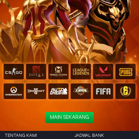
MAIN SEKARANG
TENTANG KAMI
JADWAL BANK