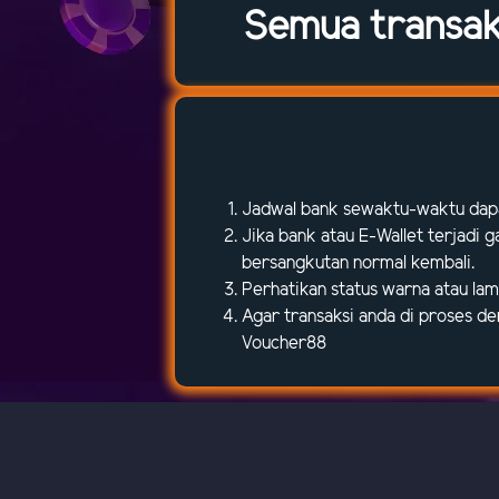
Semua transak
Jadwal bank sewaktu-waktu dapa
Jika bank atau E-Wallet terjadi 
bersangkutan normal kembali.
Perhatikan status warna atau lam
Agar transaksi anda di proses d
Voucher88