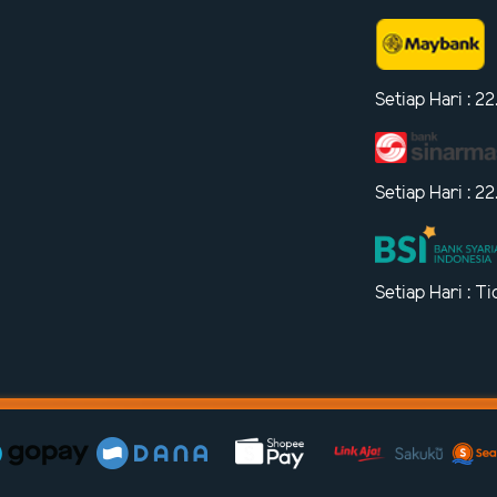
Setiap Hari : 2
Setiap Hari : 2
Setiap Hari : T