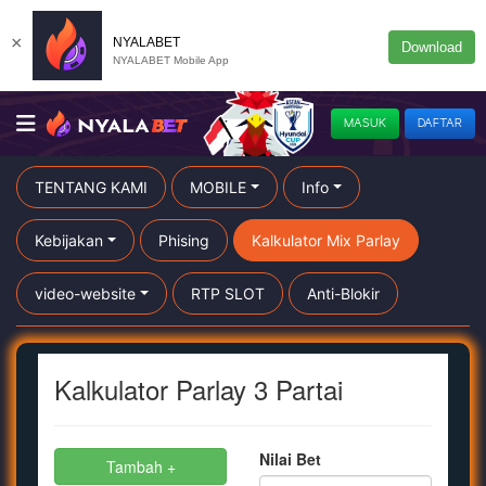
×
NYALABET
Download
NYALABET Mobile App
MASUK
DAFTAR
TENTANG KAMI
MOBILE
Info
Kebijakan
Phising
Kalkulator Mix Parlay
video-website
RTP SLOT
Anti-Blokir