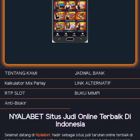
TENTANG KAMI
JADWAL BANK
Kalkulator Mix Parlay
LINK ALTERNATIF
RTP SLOT
BUKU MIMPI
Anti-Blokir
NYALABET Situs Judi Online Terbaik Di
Indonesia
Selamat datang di
Nyalabet
.
hadir sebagai situs judi taruhan online terbaik di