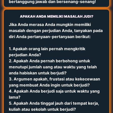
bertanggung jawab dan bersenang-senang!
APAKAH ANDA MEMILIKI MASALAH JUDI?
Jika Anda merasa Anda mungkin memiliki
masalah dengan perjudian Anda, tanyakan pada
diri Anda pertanyaan-pertanyaan berikut:
1. Apakah orang lain pernah mengkritik
perjudian Anda?
2. Apakah Anda pernah berbohong untuk
menutupi jumlah uang atau waktu yang telah
anda habiskan untuk berjudi?
3. Argumen apakah, frustasi atau kekecewaan
yang membuat Anda ingin untuk berjudi?
4. Apakah Anda berjudi saja untuk waktu yang
lama?
5. Apakah Anda tinggal jauh dari tempat kerja,
kuliah atau sekolah untuk berjudi?