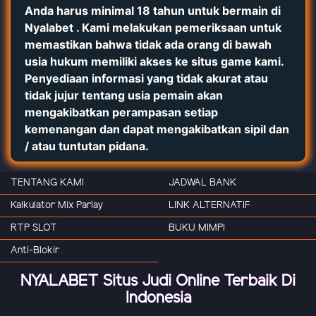
Anda harus minimal 18 tahun untuk bermain di
Nyalabet . Kami melakukan pemeriksaan untuk
memastikan bahwa tidak ada orang di bawah
usia hukum memiliki akses ke situs game kami.
Penyediaan informasi yang tidak akurat atau
tidak jujur tentang usia pemain akan
mengakibatkan perampasan setiap
kemenangan dan dapat mengakibatkan sipil dan
/ atau tuntutan pidana.
TENTANG KAMI
JADWAL BANK
Kalkulator Mix Parlay
LINK ALTERNATIF
RTP SLOT
BUKU MIMPI
Anti-Blokir
NYALABET Situs Judi Online Terbaik Di
Indonesia