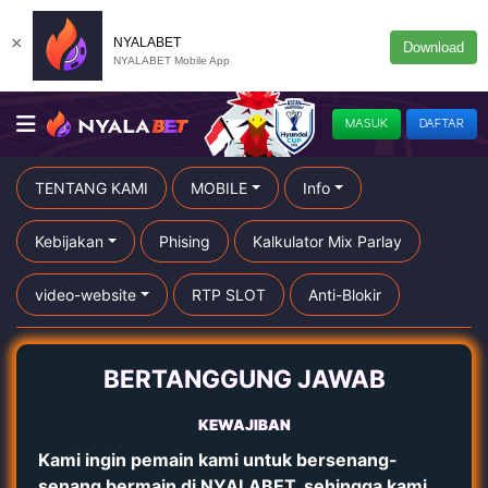
×
NYALABET
Download
NYALABET Mobile App
MASUK
DAFTAR
TENTANG KAMI
MOBILE
Info
Kebijakan
Phising
Kalkulator Mix Parlay
video-website
RTP SLOT
Anti-Blokir
BERTANGGUNG JAWAB
KEWAJIBAN
Kami ingin pemain kami untuk bersenang-
senang bermain di NYALABET, sehingga kami